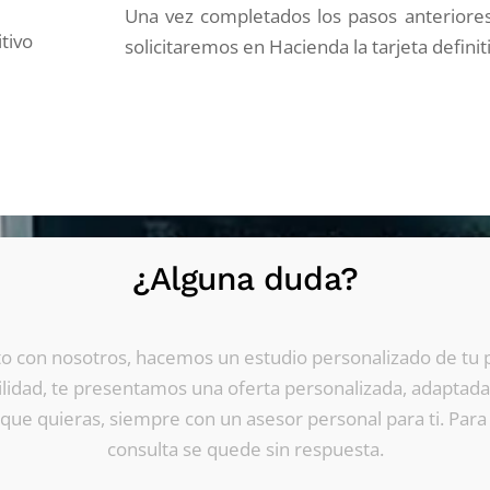
Una vez completados los pasos anteriores
tivo
solicitaremos en Hacienda la tarjeta definiti
¿Alguna duda?
o con nosotros, hacemos un estudio personalizado de tu 
ilidad, te presentamos una oferta personalizada, adaptada
s que quieras, siempre con un asesor personal para ti. Par
consulta se quede sin respuesta.