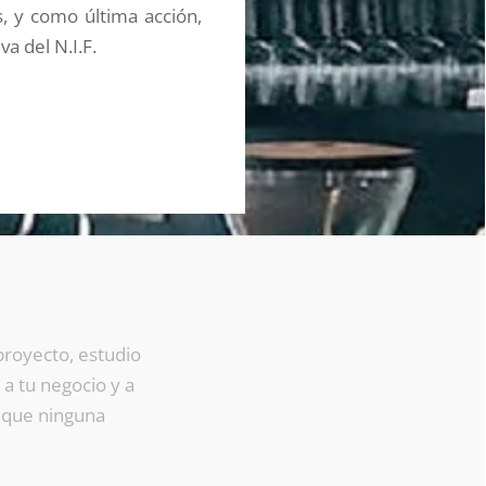
, y como última acción,
va del N.I.F.
proyecto, estudio
 a tu negocio y a
a que ninguna