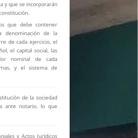
a y que se incorporarán
constitución.
mos que debe contener
 la denominación de la
rre de cada ejercicio, el
ol, el capital social, las
alor nominal de cada
smas, y el sistema de
stitución de la sociedad
a ante notario, lo que
iales y Actos Jurídicos