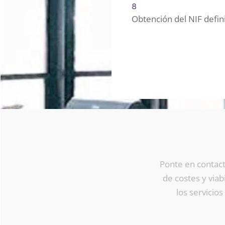
8
Obtención del NIF defini
Ponte en contact
de costes y viab
los servicio