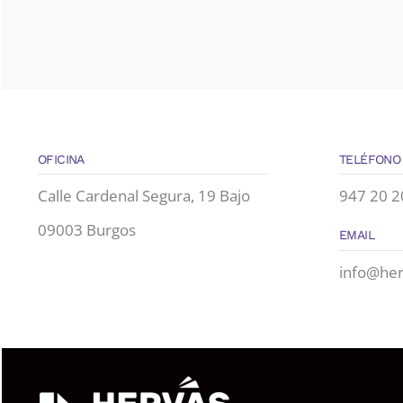
OFICINA
TELÉFONO
Calle Cardenal Segura, 19 Bajo
947 20 2
09003 Burgos
EMAIL
info@he