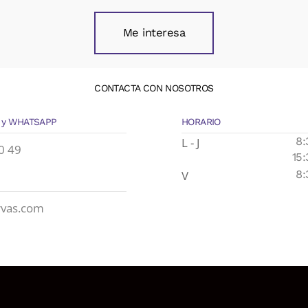
Me interesa
CONTACTA CON NOSOTROS
 y WHATSAPP
HORARIO
L - J
8:
0 49
15:
V
8:
rvas.com