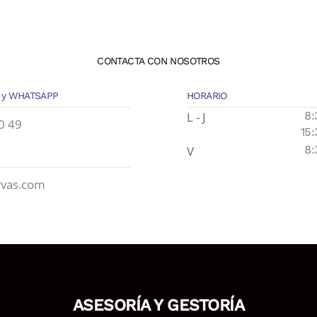
CONTACTA CON NOSOTROS
 y WHATSAPP
HORARIO
L - J
8:
0 49
15:
V
8:
rvas.com
ASESORÍA Y GESTORÍA