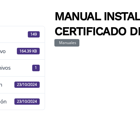
MANUAL INSTA
CERTIFICADO D
149
Manuales
ivo
164.39 KB
hivos
1
n
23/10/2024
ión
23/10/2024