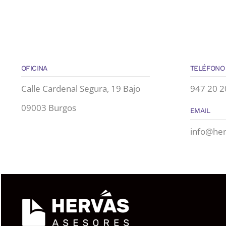
OFICINA
TELÉFONO
Calle Cardenal Segura, 19 Bajo
947 20 2
09003 Burgos
EMAIL
info@he