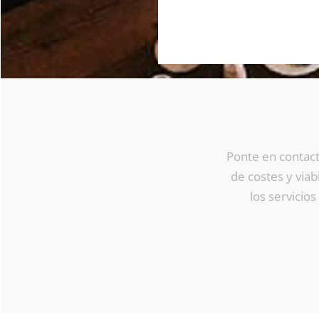
Ponte en contact
de costes y viab
los servicio