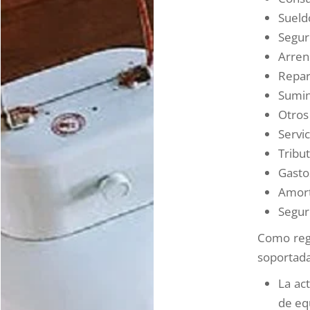
Sueldo
Segur
Arren
Repar
Sumin
Otros
Servi
Tribu
Gasto
Amort
Segur
Como regl
soportada,
La ac
de equ