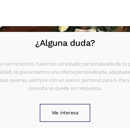
¿Alguna duda?
o con nosotros, hacemos un estudio personalizado de tu 
ilidad, te presentamos una oferta personalizada, adaptada
s que quieras, siempre con un asesor personal para ti. Par
consulta se quede sin respuesta.
Me interesa