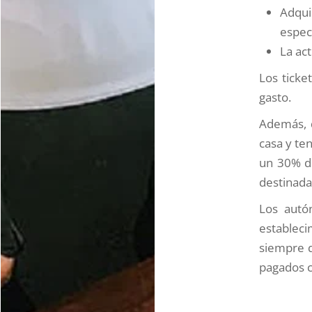
Adqui
espec
La ac
Los ticke
gasto.
Además, 
casa y te
un 30% de
destinada
Los autó
estableci
siempre q
pagados c