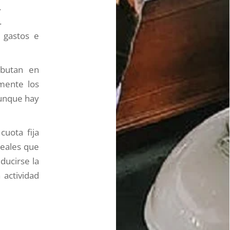
.
.
 gastos e
ibutan en
amente los
aunque hay
uota fija
reales que
ducirse la
 actividad