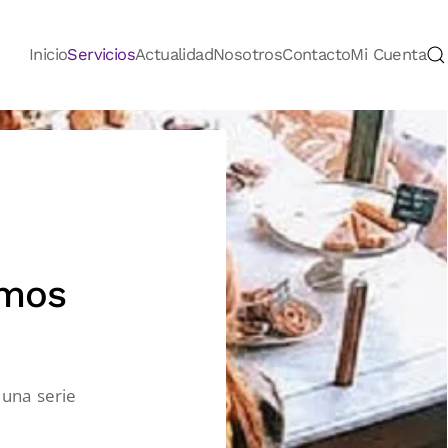
Inicio
Servicios
Actualidad
Nosotros
Contacto
Mi Cuenta
omos
 una serie