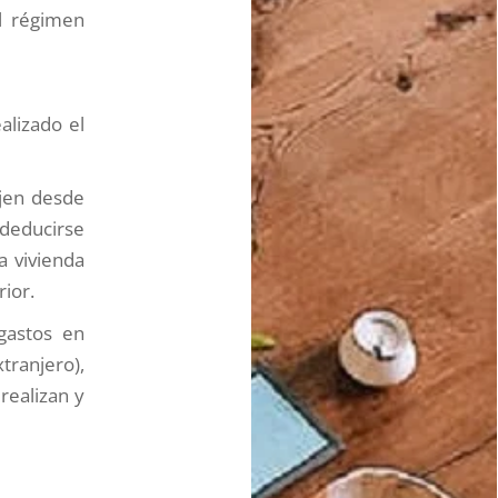
el régimen
alizado el
jen desde
 deducirse
a vivienda
rior.
gastos en
tranjero),
realizan y