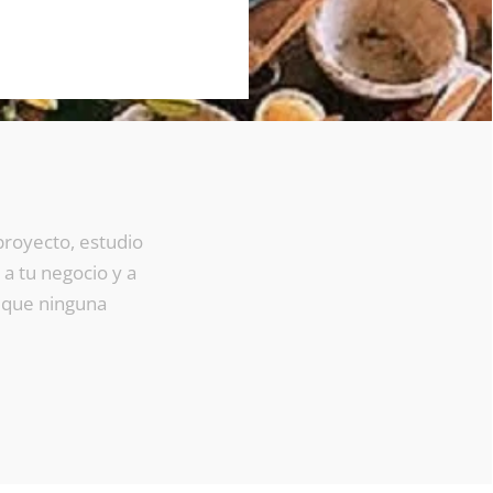
proyecto, estudio
 a tu negocio y a
a que ninguna