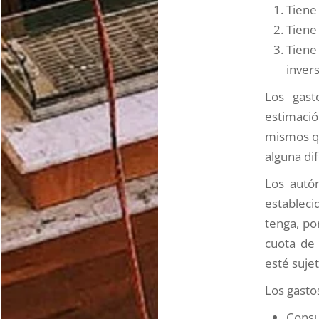
Tiene 
Tiene
Tiene
inver
Los gast
estimació
mismos qu
alguna di
Los autó
estableci
tenga, po
cuota de 
esté sujet
Los gasto
Consu