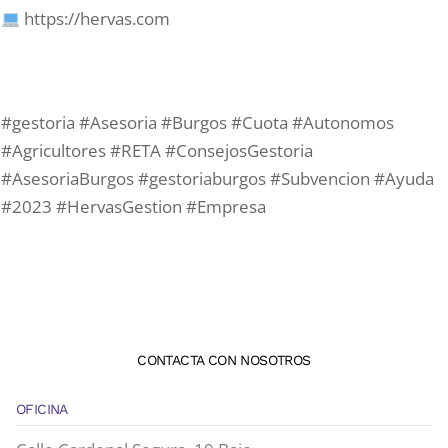
https://hervas.com
#gestoria #Asesoria #Burgos #Cuota #Autonomos
#Agricultores #RETA #ConsejosGestoria
#AsesoriaBurgos #gestoriaburgos #Subvencion #Ayuda
#2023 #HervasGestion #Empresa
CONTACTA CON NOSOTROS
OFICINA